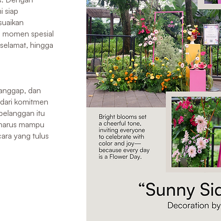
i siap
uaikan
i momen spesial
selamat, hingga
tanggap, dan
 dari komitmen
pelanggan itu
n harus mampu
ra yang tulus