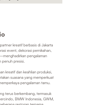
io
artner kreatif berbasis di Jakarta
asi event, dekorasi pernikahan,
asi—menghadirkan pengalaman
n penuh presisi.
 kreatif dan keahlian produksi,
ptakan suasana yang memperkuat
 memperkaya pengalaman tamu.
ang terus berkembang, termasuk
 Mercindo, BMW Indonesia, GWM,
 beberapa restoran ternama,