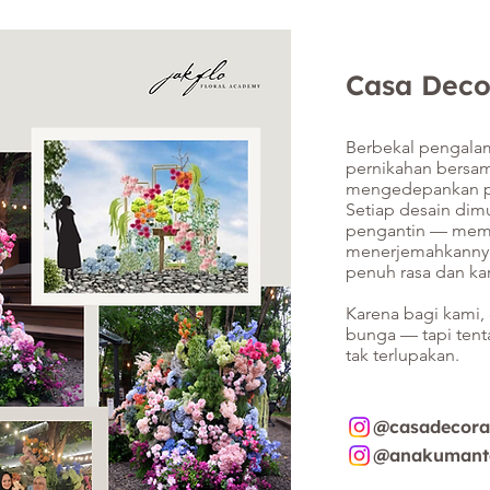
Casa Dec
Berbekal pengala
pernikahan bersam
mengedepankan pe
Setiap desain dimu
pengantin — mema
menerjemahkannya 
penuh rasa dan karakte
Karena bagi kami,
bunga — tapi ten
tak terlupakan.
@
casadecora
@
anakumant