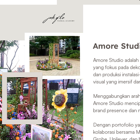
Amore Stud
Amore Studio adalah p
yang fokus pada dekor
dan produksi instal
visual yang imersif da
Menggabungkan arahan
Amore Studio menci
brand presence dan
Dengan portofolio y
kolaborasi bersama
Grohe, Unilever, dan