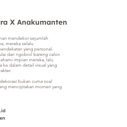
ora X Anakumanten
man mendekor sejumlah
a, mereka selalu
ndekatan yang personal.
lai dari ngobrol bareng calon
hami impian mereka, lalu
ke dalam detail visual yang
r.​​​​​
 dekorasi bukan cuma soal
tang menciptakan momen yang
.id
en